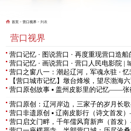
首页
>
营口视界
> 列表
营口视界
营口记忆 · 图说营口 · 再度重现营口造
营口记忆 · 画说营口 · 营口人民电影院 |
营口之窗八一：潮起辽河，军魂永驻 · 
【营口城市记忆】墩台烽堠，望尽渤海六
营口原创故事 ▪ 盖州皮影里的记忆——
营口原创：辽河岸边，三家子的岁月长歌
营口非遗原创 ▪ 辽南皮影行（诗文首发
营口启文门畔，千年儒风育新声（首发）
营口一座楞严寺，半部营口城：历尽沧桑