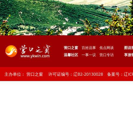
营口之窗
百姓说事
焦点网谈
图说
温馨社区
一事一议
营口专访
享游
主办单位： 营口之窗 许可证编号：辽B2-20130028 备案号：辽ICP备