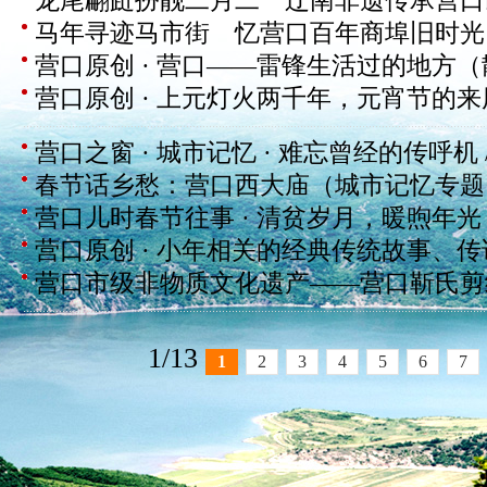
龙尾翩跹扮靓二月二 辽南非遗传承营口
马年寻迹马市街 忆营口百年商埠旧时光 
营口原创 · 营口——雷锋生活过的地方
营口原创 · 上元灯火两千年，元宵节的来
营口之窗 · 城市记忆 · 难忘曾经的传呼机
春节话乡愁：营口西大庙（城市记忆专题
营口儿时春节往事 · 清贫岁月，暖煦年光 
营口原创 · 小年相关的经典传统故事、
营口市级非物质文化遗产——营口靳氏剪纸
1/13
1
2
3
4
5
6
7