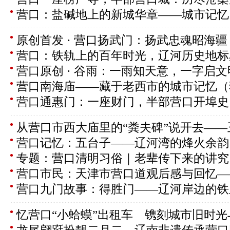
营口：盐碱地上的新城华章——城市记忆 
原创首发 · 营口扬武门：扬武忠魂昭海疆 
营口：铁轨上的百年时光，辽河历史地标
营口原创 · 谷雨：一雨知天意，一字启文明
营口南海庙——藏于老西市的城市记忆（
营口通惠门：一座财门，半部营口开埠史
从营口市西大庙里的“粪夫碑”说开去——
营口记忆：五台子——辽河湾的烽火余韵！
专题：营口清明习俗｜老辈传下来的讲究
营口市民：天津市营口道观后感与回忆—
营口九门故事：得胜门——辽河岸边的铁
忆营口“小蛤蟆”出租车 镌刻城市旧时光