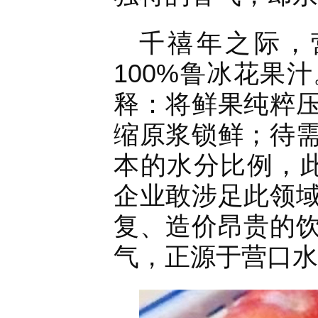
千禧年之际，
100%鲁冰花果
释：将鲜果纯粹
缩原浆锁鲜；待
本的水分比例，此
企业敢涉足此领
复、造价昂贵的
气，正源于营口水