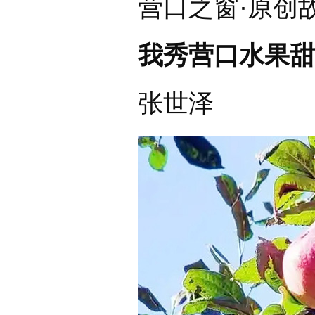
营口之窗·原创
我秀营口水果甜
张世泽