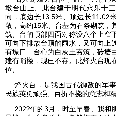
墩台山上。此台建于明代永乐十三
向，底边长13.5米、顶边长11.0
敛，高约15米。台基为石条砌筑，
筑。台的顶部四面对称设八个上窄
可向下排放台顶的雨水，又可向上
有垛口，台心为白灰土夯筑，砖墙
建有哨楼，现已不存。此烽火台现
位。
烽火台，是我国古代御敌的军
民族英勇顽强、百折不挠的意志和
2022年的3月，时至早春。我