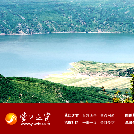
营口之窗
百姓说事
焦点网谈
图说
温馨社区
一事一议
营口专访
享游