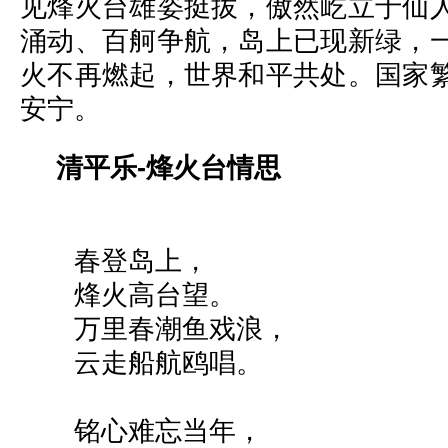
见烽火台雄姿挺拔，傲然屹立于仙
涌动、百舸争航，岛上已现新绿，
火不再燃起，世界和平共处。国家
安宁。
清平乐-烽火台情思
春登岛上，
烽火高台望。
万里春潮鱼戏浪，
云走船航鸥唱。
铭心难忘当年，