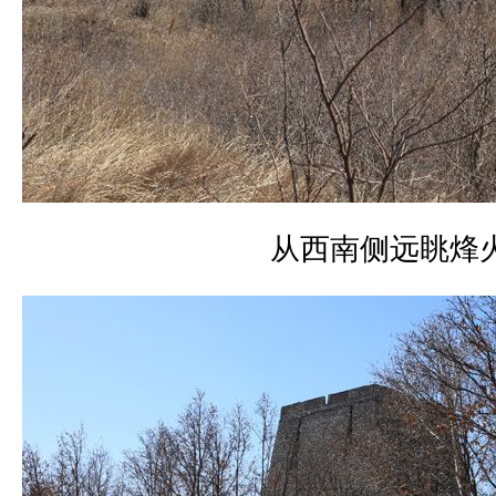
从西南侧远眺烽