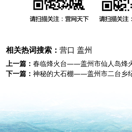
相关热词搜索：
营口
盖州
上一篇：
春临烽火台——盖州市仙人岛烽
下一篇：
神秘的大石棚——盖州市二台乡