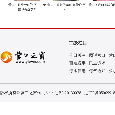
营口：礼赞劳动迎“五·一” 银
营口：歌舞传孝道 欢聚迎“五
营口：声动滨城 阅
龄风采绽芳华
·一”
二级栏目
今日关注
图说营口
营
百姓说事
民生诉求
停水停电
停气通知
公
版权所有© 营口之窗/许可证：
辽B2-20130028
辽ICP备0500991