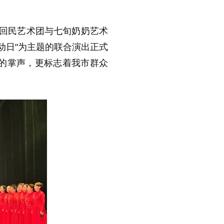
市回民艺术团与七旬奶奶艺术
动日"为主题的联合演出正式
的掌声，更标志着我市群众