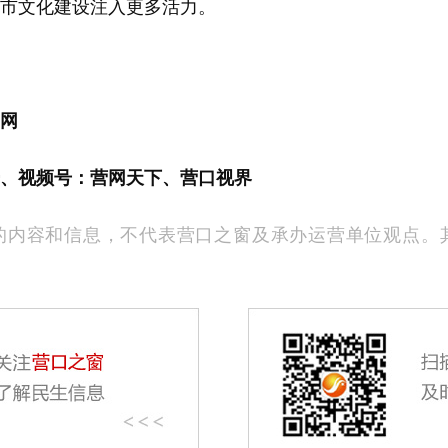
市文化建设注入更多活力。
网
、视频号：营网天下、营口视界
的内容和信息，不代表营口之窗及承办运营单位观点。