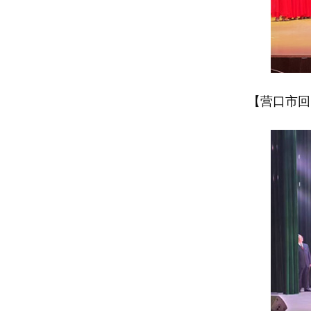
【营口市回