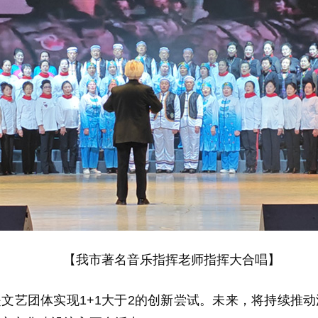
【我市著名音乐指挥老师指挥大合唱】
文艺团体实现1+1大于2的创新尝试。未来，将持续推