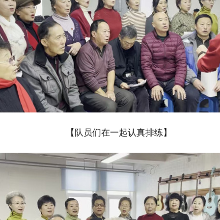
【队员们在一起认真排练】