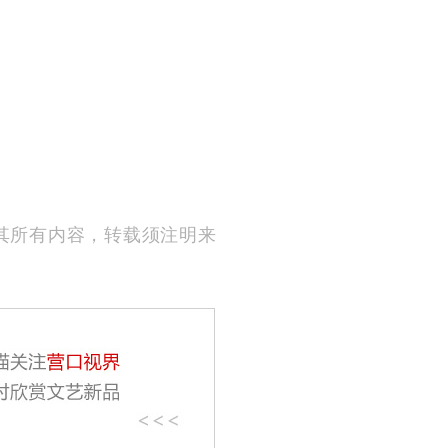
其所有内容，转载须注明来