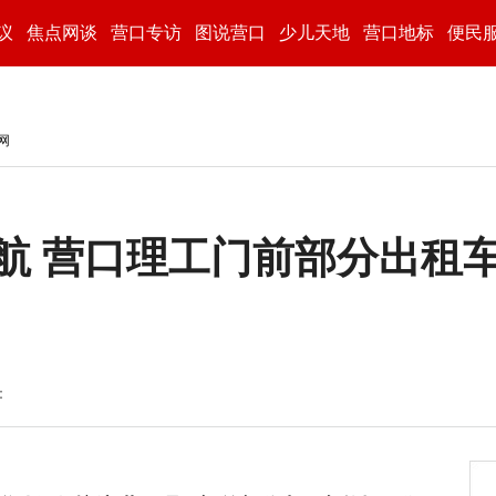
议
焦点网谈
营口专访
图说营口
少儿天地
营口地标
便民
网
航 营口理工门前部分出租
：