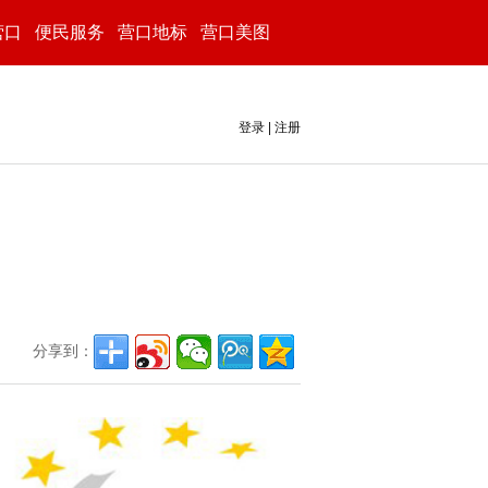
营口
便民服务
营口地标
营口美图
登录
|
注册
分享到：