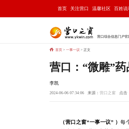
首页
关注营口
温馨社区
百姓说
营口综合信息门户官
首页
>
一事一议
> 正文
营口：“微雕”
李凯
2024-06-06 07:34:06 来源：
营口之窗
点击
（营口之窗“一事一议” ）
每