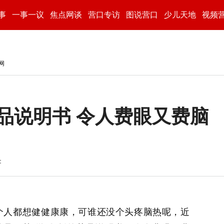
事
一事一议
焦点网谈
营口专访
图说营口
少儿天地
视频
网
药品说明书 令人费眼又费脑
：
个人都想健健康康，可谁还没个头疼脑热呢，近