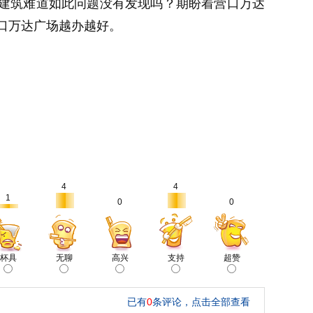
建筑难道如此问题没有发现吗？期盼着营口万达
口万达广场越办越好。
4
4
1
0
0
杯具
无聊
高兴
支持
超赞