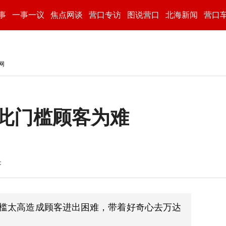
事
一事一议
焦点网谈
营口专访
图说营口
北海新闻
营口
网
此门槛顾客为难
：
槛太高造成顾客进出困难，带着好奇心去万达