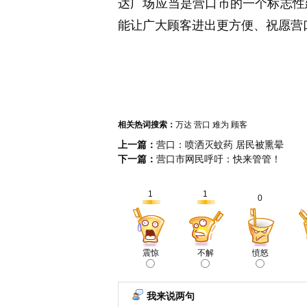
达广场应当是营口市的一个标志性
能让广大顾客进出更方便、祝愿营
相关热词搜索：
万达
营口
难为
顾客
上一篇：
营口：喷洒灭蚊药 居民被熏晕
下一篇：
营口市网民呼吁：快来管管！
1
1
0
震惊
不解
愤怒