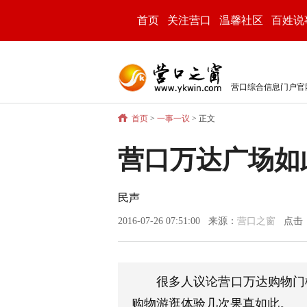
首页
关注营口
温馨社区
百姓说
营口综合信息门户官
首页
>
一事一议
> 正文
营口万达广场如
民声
2016-07-26 07:51:00 来源：
营口之窗
点击
很多人议论营口万达购物门
购物游逛体验几次果真如此。