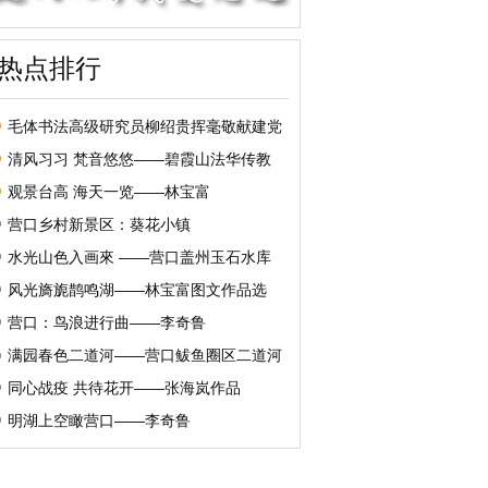
热点排行
毛体书法高级研究员柳绍贵挥毫敬献建党
清风习习 梵音悠悠——碧霞山法华传教
观景台高 海天一览——林宝富
营口乡村新景区：葵花小镇
水光山色入画來 ——营口盖州玉石水库
风光旖旎鹊鸣湖——林宝富图文作品选
营口：鸟浪进行曲——李奇鲁
满园春色二道河——营口鲅鱼圈区二道河
同心战疫 共待花开——张海岚作品
明湖上空瞰营口——李奇鲁