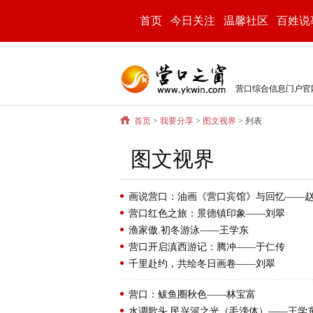
首页
今日关注
温馨社区
百姓说
营口综合信息门户官
首页
>
我要分享
>
图文视界
> 列表
图文视界
画说营口：油画《营口宾馆》与回忆——
营口红色之旅：景德镇印象——刘翠
渔家傲.初冬游泳——王学东
营口开启滇西游记：腾冲——于仁传
千里赴约，共绘冬日画卷——刘翠
营口：鲅鱼圈秋色——林宝富
水调歌头.民兴河之光（毛滂体）——王学