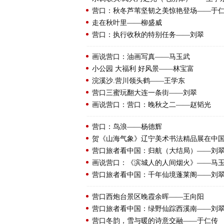
营口：秋冬芦苇坚韧之美惊艳登场——于
走在秋叶里——柳盛威
营口：执行收秋的特别任务——刘翠
画说营口：油画写真——马玉武
小公园 大福利 好风景——林宝富
浣溪沙.营川领头鹤——王学东
营口三蜜玩翻大连一条街——刘翠
画说营口：营口：晚秋之二——赵韬光
营口：鸟浪——杨德辉
贺《山海气象》辽宁美术书法精品展在中
营口旅者看中国：归航（大结局）——刘
画说营口：《滨城人的人间烟火》——马
营口旅者看中国：千年仙境蓬莱阁——刘
营口西炮台景区晚霞余晖——王向阳
营口旅者看中国：绿野仙踪西溪南——刘
营口冬韵，雪与暖的诗意交融——于仁传