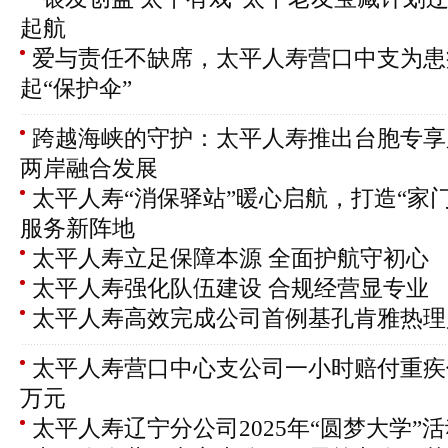
起航
爱与责任不缺席，太平人寿营口中支为患
起“保护伞”
跨越海峡的守护：太平人寿推出台胞专享
两岸融合发展
太平人寿“消保驿站”暖心启航，打造“家
服务新阵地
太平人寿立足保障本源 全面护航守初心
太平人寿强化队伍建设 合规经营显专业
太平人寿高效完成公司首例基孔肯雅热理
太平人寿营口中心支公司一小时赔付重疾保
万元
太平人寿辽宁分公司2025年“圆梦大学”