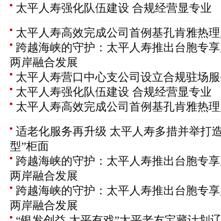
太平人寿强化队伍建设 合规经营显专业
太平人寿高效完成公司首例基孔肯雅热理
跨越海峡的守护：太平人寿推出台胞专享
两岸融合发展
太平人寿营口中心支公司设立合规驻场服
太平人寿强化队伍建设 合规经营显专业
太平人寿高效完成公司首例基孔肯雅热理
适老化服务再升级 太平人寿多措并举打造
型”柜面
跨越海峡的守护：太平人寿推出台胞专享
两岸融合发展
跨越海峡的守护：太平人寿推出台胞专享
两岸融合发展
“银发创益 太平有戏”太平老友宝藏计划