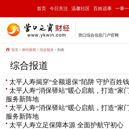
首页
今日关注
温馨社区
百姓说事
一事一
营口综合信息门户官网
首页
>
财经新闻
>
综合报道
> 列表
综合报道
太平人寿揭穿“全额退保”陷阱 守护百姓
太平人寿“消保驿站”暖心启航，打造“家
服务新阵地
太平人寿“消保驿站”暖心启航，打造“家
服务新阵地
太平人寿立足保障本源 全面护航守初心