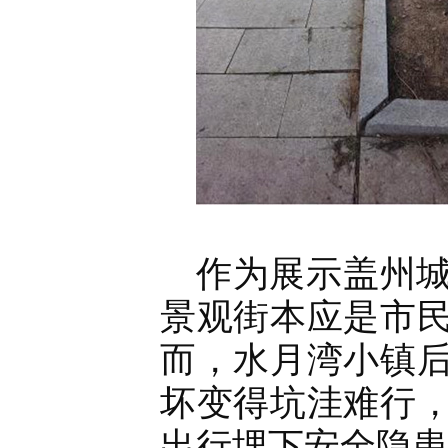
作为展示盖州
景观街本应是市
而，水月湾小镇
坏变得坑洼难行
出行埋下安全隐患