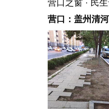
营口之窗 · 民
营口：盖州清河