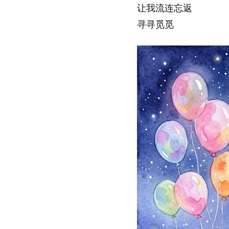
让我流连忘返
寻寻觅觅