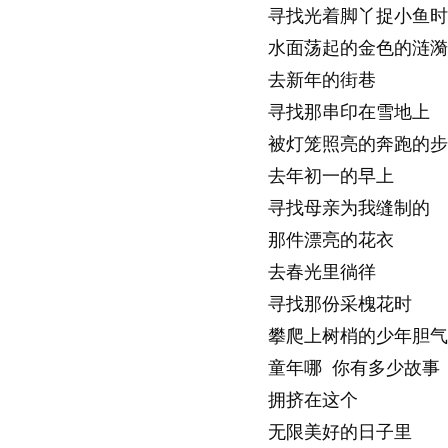
寻找光着脚丫捉小鱼时
水面荡起的金色的涟漪
去新年的街巷
寻找那串印在雪地上
被灯笼照亮的奔跑的步
去年初一的早上
寻找母亲为我缝制的
那件漂亮的花衣
去春光里徜徉
寻找那份采槐花时
攀爬上树梢的少年胆气
童年哪 你有多少故事
拥挤在这个
无限美好的日子里