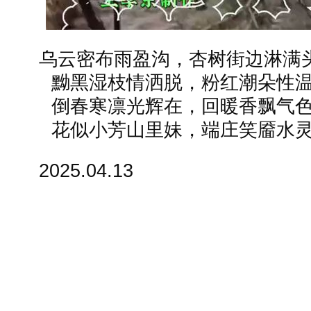
乌云密布雨盈沟，杏树街边淋满
黝黑湿枝情洒脱，粉红潮朵性温
倒春寒凛光辉在，回暖香飘气色
花似小芳山里妹，端庄笑靥水灵
2025.04.13