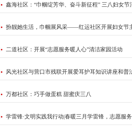
鑫海社区：“巾帼绽芳华、奋斗新征程” 三八妇女节
扮靓她生活，巾帼展风采——红运社区开展妇女节
二道社区：开展“志愿服务暖人心”清洁家园活动
风光社区与营口市残联开展爱耳护耳知识讲座和普
万都社区：巧手做蛋糕 甜蜜庆三八
学雷锋·文明实践我行动|春暖三月学雷锋，志愿服