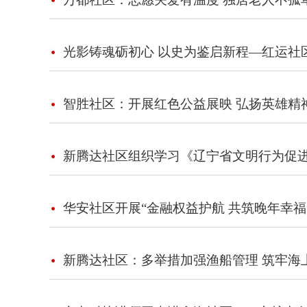
光影铸魂砺初心 以史为鉴启新程—红运社
智胜社区：开展红色公益展映 弘扬英雄精
新腾达社区组织学习《辽宁省文明行为促
华安社区开展“金融权益护航 共筑晚年幸福
新腾达社区：多举措加强渔船管理 筑牢海