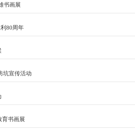
雄书画展
利80周年
候
防坑宣传活动
动
教育书画展